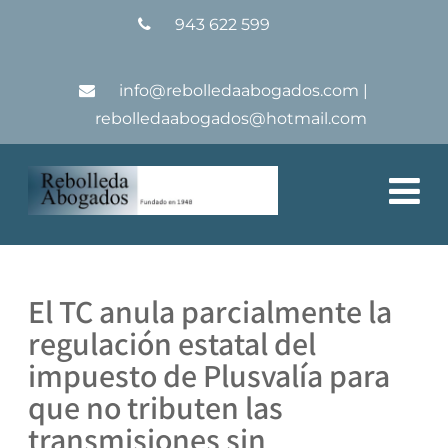
943 622 599
info@rebolledaabogados.com
|
rebolledaabogados@hotmail.com
El TC anula parcialmente la
regulación estatal del
impuesto de Plusvalía para
que no tributen las
transmisiones sin