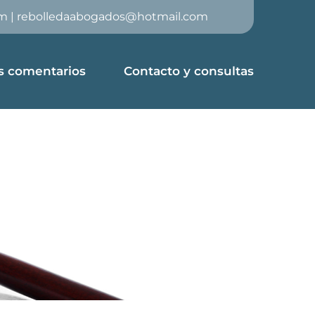
om
|
rebolledaabogados@hotmail.com
s comentarios
Contacto y consultas